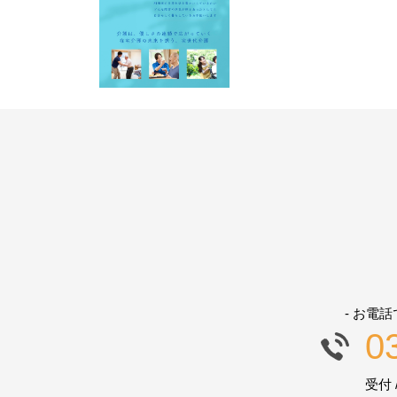
- お電
0
受付 /